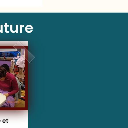
uture
 et