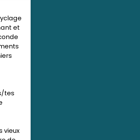
cyclage
mant et
conde
ements
iers
s/tes
e
s vieux