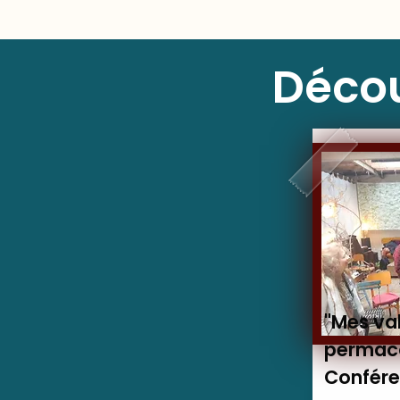
Décou
"Mes val
permac
Confére