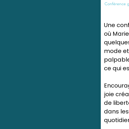
Conférence g
Une conf
où Mari
quelques
mode et
palpable
ce qui es
Encourag
joie créa
de liber
dans les
quotidie