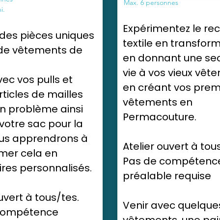
Max. 6 personnes
i.
Expérimentez le re
des pièces uniques
textile en transfor
 de vêtements de
en donnant une se
vie à vos vieux vêt
ec vos pulls et
en créant vos prem
rticles de mailles
vêtements en
un problème ainsi
Permacouture.
votre sac pour la
ous apprendrons à
Atelier ouvert à tou
mer cela en
Pas de compétenc
res personnalisés.
préalable requise
uvert à tous/tes.
Venir avec quelque
compétence