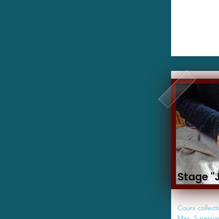
Stage "J
Cours collecti
Max. 5 perso