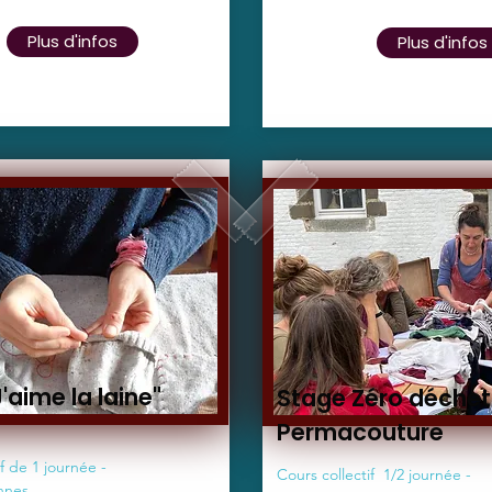
Plus d'infos
Plus d'infos
'aime la laine"
Stage Zéro déchet
Permacouture
f de 1 journée -
Cours collectif 1/2 journée -
nnes