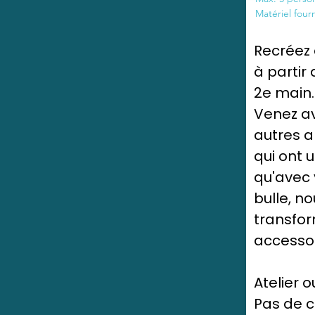
Matériel fourn
Recréez 
à partir
2e main.
Venez av
autres a
qui ont 
qu'avec 
bulle, n
transfor
accessoi
Atelier o
Pas de 