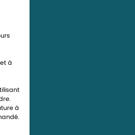
ours
et à
tilisant
dre.
uture à
mandé.