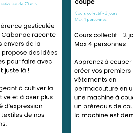
coupe"
esticulée de 70 min.
Cours collectif - 2 jours
Max 4 personnes
érence gesticulée
e Cabanac raconte
Cours collectif - 2 j
 envers de la
Max 4 personnes
 propose des idées
s pour faire avec
Apprenez à couper 
t juste là !
créer vos premiers
vêtements en
eant à cultiver la
permacouture en
u
tive et à oser plus
une machine à cou
té d’expression
un prérequis de co
 textiles de nos
la machine est de
ns.