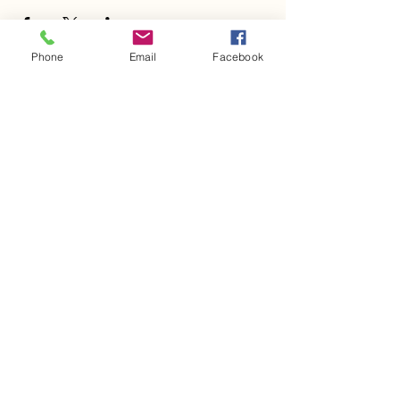
Phone
Email
Facebook
©2025 par Marie Cabanac.
Suivez nos actualités:
inscrivez-vous à la newsletter
J’accepte les termes et
conditions
Voir les
conditions d'utilisation